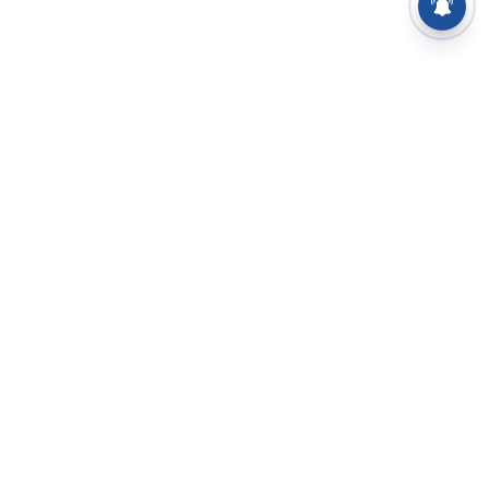
⌄
செய்திகள்