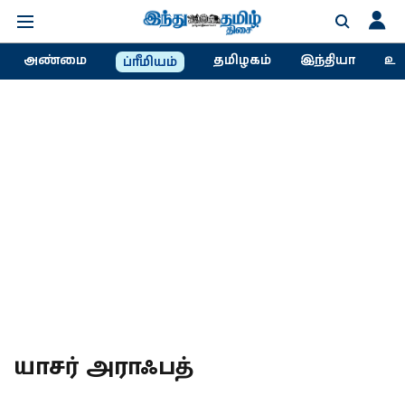
அண்மை
தமிழகம்
இந்தியா
உல
ப்ரீமியம்
யாசர் அராஃபத்