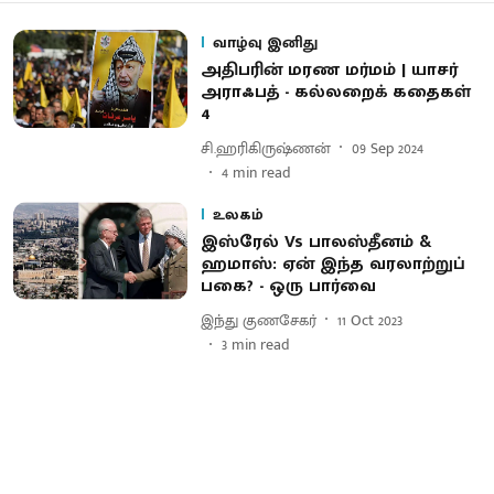
வாழ்வு இனிது
அதிபரின் மரண மர்மம் | யாசர்
அராஃபத் - கல்லறைக் கதைகள்
4
சி.ஹரிகிருஷ்ணன்
09 Sep 2024
4
min read
உலகம்
இஸ்ரேல் Vs பாலஸ்தீனம் &
ஹமாஸ்: ஏன் இந்த வரலாற்றுப்
பகை? - ஒரு பார்வை
இந்து குணசேகர்
11 Oct 2023
3
min read