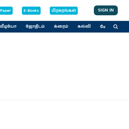
SIGN IN
-Paper
E-Books
பிரசுரங்கள்
மேலும்
வீடியோ
ஜோதிடம்
க்ரைம்
கல்வி