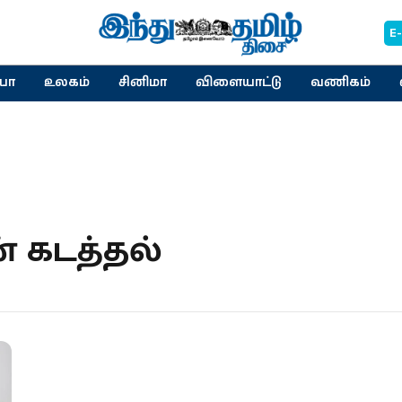
E
யா
உலகம்
சினிமா
விளையாட்டு
வணிகம்
 கடத்தல்