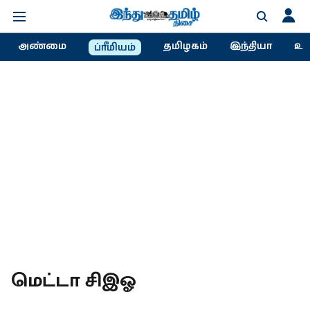
அண்மை
தமிழகம்
இந்தியா
உல
ப்ரீமியம்
மெட்டா சிஇஓ