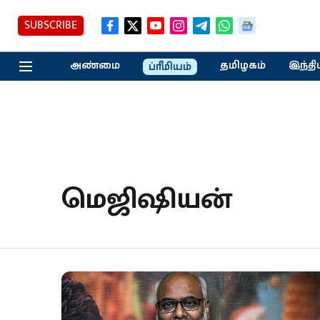
SUBSCRIBE
அண்மை
தமிழகம்
இந்தி
ப்ரீமியம்
மெஜிஷியன்