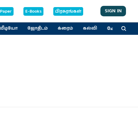
SIGN IN
-Paper
E-Books
பிரசுரங்கள்
மேலும்
வீடியோ
ஜோதிடம்
க்ரைம்
கல்வி