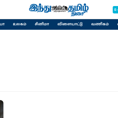
E
யா
உலகம்
சினிமா
விளையாட்டு
வணிகம்