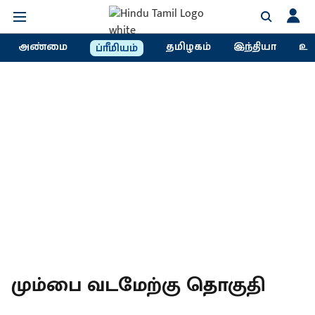
அண்மை
தமிழகம்
இந்தியா
உல
ப்ரீமியம்
மும்பை வடமேற்கு தொகுதி