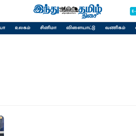
E
யா
உலகம்
சினிமா
விளையாட்டு
வணிகம்