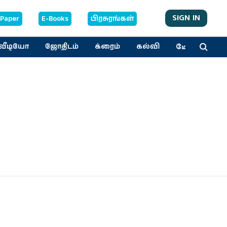
SIGN IN
-Paper
E-Books
பிரசுரங்கள்
மேலும்
வீடியோ
ஜோதிடம்
க்ரைம்
கல்வி