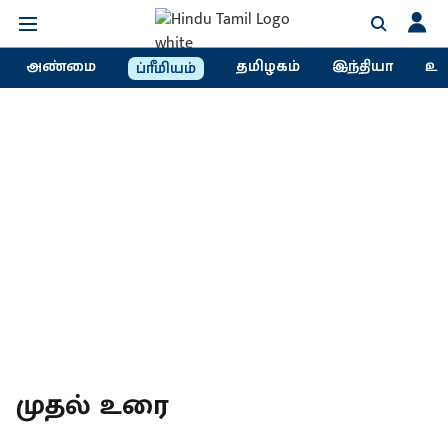
அண்மை
தமிழகம்
இந்தியா
உல
ப்ரீமியம்
முதல் உரை