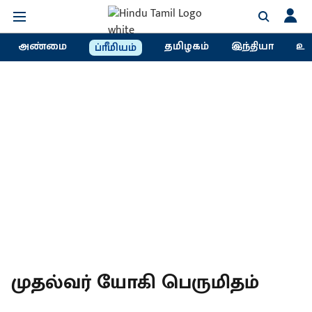
அண்மை
தமிழகம்
இந்தியா
உல
ப்ரீமியம்
முதல்வர் யோகி பெருமிதம்