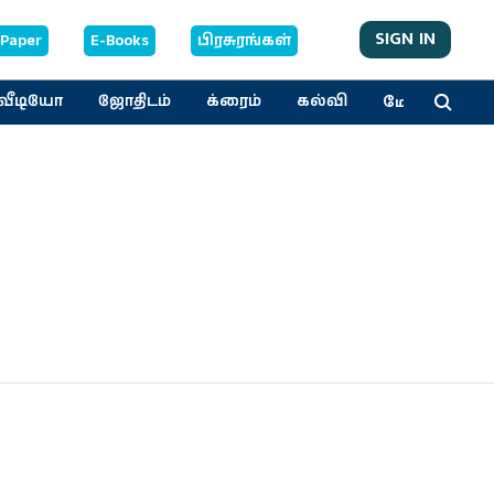
SIGN IN
-Paper
E-Books
பிரசுரங்கள்
மேலும்
வீடியோ
ஜோதிடம்
க்ரைம்
கல்வி