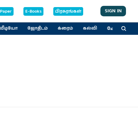
SIGN IN
-Paper
E-Books
பிரசுரங்கள்
மேலும்
வீடியோ
ஜோதிடம்
க்ரைம்
கல்வி