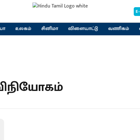
E
யா
உலகம்
சினிமா
விளையாட்டு
வணிகம்
 விநியோகம்