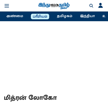
அண்மை
தமிழகம்
இந்தியா
உல
ப்ரீமியம்
மித்ரன் லோகோ