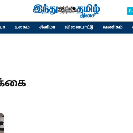
E
யா
உலகம்
சினிமா
விளையாட்டு
வணிகம்
க்கை