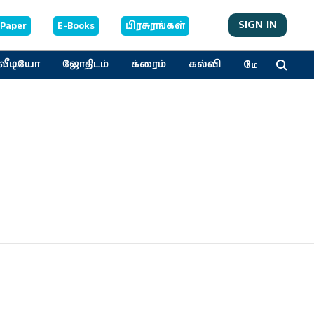
SIGN IN
-Paper
E-Books
பிரசுரங்கள்
மேலும்
வீடியோ
ஜோதிடம்
க்ரைம்
கல்வி