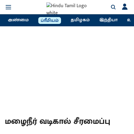
அண்மை
தமிழகம்
இந்தியா
உல
ப்ரீமியம்
மழைநீர் வடிகால் சீரமைப்பு