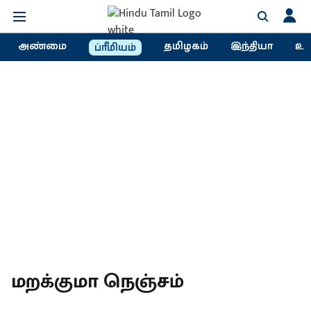
அண்மை
தமிழகம்
இந்தியா
உல
ப்ரீமியம்
மறக்குமா நெஞ்சம்