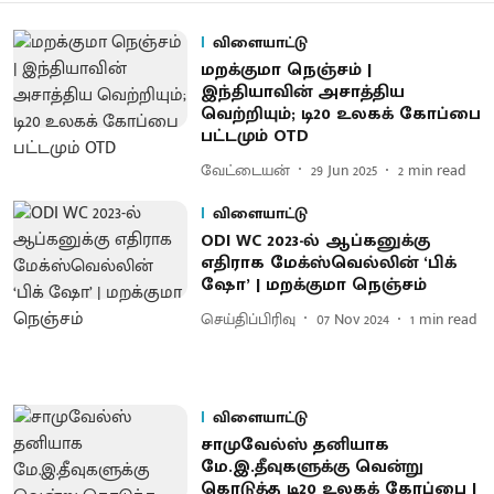
விளையாட்டு
மறக்குமா நெஞ்சம் |
இந்தியாவின் அசாத்திய
வெற்றியும்; டி20 உலகக் கோப்பை
பட்டமும் OTD
வேட்டையன்
29 Jun 2025
2
min read
விளையாட்டு
ODI WC 2023-ல் ஆப்கனுக்கு
எதிராக மேக்ஸ்வெல்லின் ‘பிக்
ஷோ’ | மறக்குமா நெஞ்சம்
செய்திப்பிரிவு
07 Nov 2024
1
min read
விளையாட்டு
சாமுவேல்ஸ் தனியாக
மே.இ.தீவுகளுக்கு வென்று
கொடுத்த டி20 உலகக் கோப்பை |