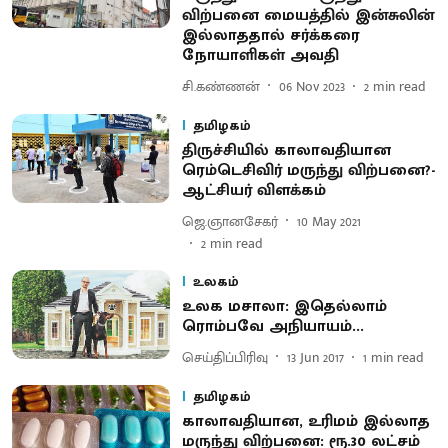
விற்பனை மையத்தில் இன்சுலின்
இல்லாததால் சர்க்கரை
நோயாளிகள் அவதி
சி.கண்ணன்
06 Nov 2023
2
min read
தமிழகம்
திருச்சியில் காலாவதியான
ரெம்டெசிவிர் மருந்து விற்பனை?-
ஆட்சியர் விளக்கம்
ஜெ.ஞானசேகர்
10 May 2021
2
min read
உலகம்
உலக மசாலா: இதெல்லாம்
ரொம்பவே அநியாயம்...
செய்திப்பிரிவு
13 Jun 2017
1
min read
தமிழகம்
காலாவதியான, உரிமம் இல்லாத
மருந்து விற்பனை : ரூ.30 லட்சம்