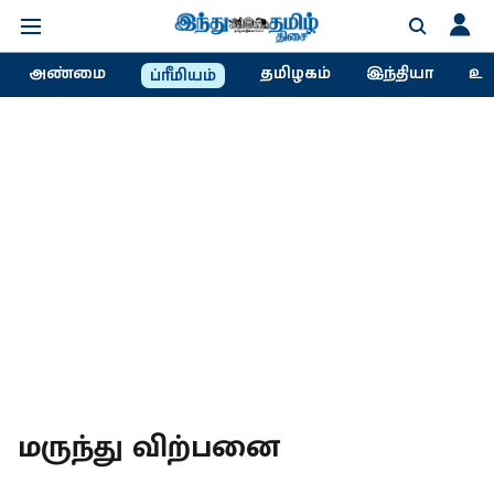
அண்மை
தமிழகம்
இந்தியா
உல
ப்ரீமியம்
மருந்து விற்பனை