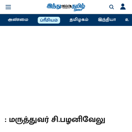
அண்மை
தமிழகம்
இந்தியா
உல
ப்ரீமியம்
: மருத்துவர் சி.பழனிவேலு