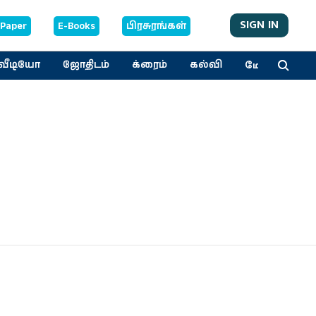
SIGN IN
-Paper
E-Books
பிரசுரங்கள்
மேலும்
வீடியோ
ஜோதிடம்
க்ரைம்
கல்வி