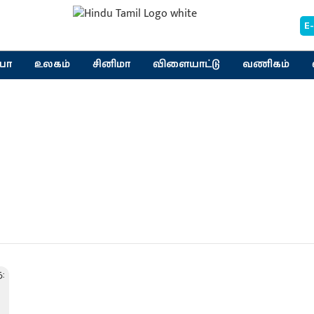
E
யா
உலகம்
சினிமா
விளையாட்டு
வணிகம்