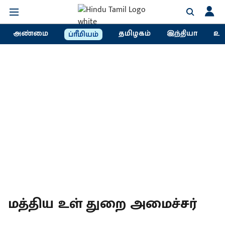
அண்மை
தமிழகம்
இந்தியா
உல
ப்ரீமியம்
மத்திய உள் துறை அமைச்சர்