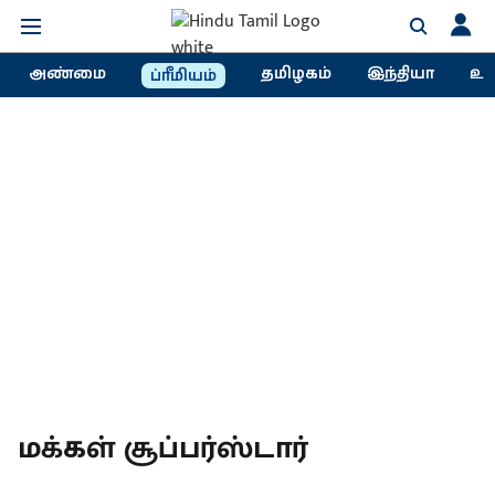
அண்மை
தமிழகம்
இந்தியா
உல
ப்ரீமியம்
மக்கள் சூப்பர்ஸ்டார்