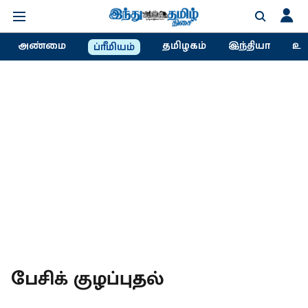
அண்மை
தமிழகம்
இந்தியா
உல
ப்ரீமியம்
பேசிக் குழப்புதல்