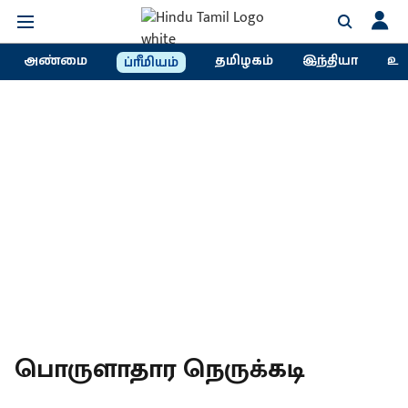
அண்மை
தமிழகம்
இந்தியா
உல
ப்ரீமியம்
பொருளாதார நெருக்கடி