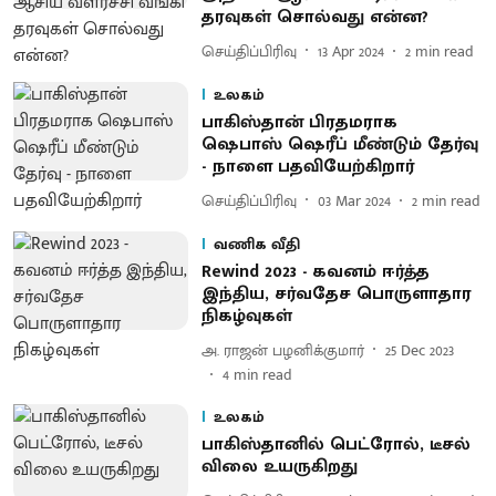
தரவுகள் சொல்வது என்ன?
செய்திப்பிரிவு
13 Apr 2024
2
min read
உலகம்
பாகிஸ்தான் பிரதமராக
ஷெபாஸ் ஷெரீப் மீண்டும் தேர்வு
- நாளை பதவியேற்கிறார்
செய்திப்பிரிவு
03 Mar 2024
2
min read
வணிக வீதி
Rewind 2023 - கவனம் ஈர்த்த
இந்திய, சர்வதேச பொருளாதார
நிகழ்வுகள்
அ. ராஜன் பழனிக்குமார்
25 Dec 2023
4
min read
உலகம்
பாகிஸ்தானில் பெட்ரோல், டீசல்
விலை உயருகிறது