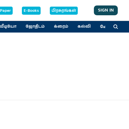
SIGN IN
-Paper
E-Books
பிரசுரங்கள்
மேலும்
வீடியோ
ஜோதிடம்
க்ரைம்
கல்வி