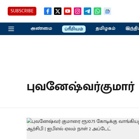
SUBSCRIBE
அண்மை
தமிழகம்
இந்தி
ப்ரீமியம்
புவனேஷ்வர்குமார்