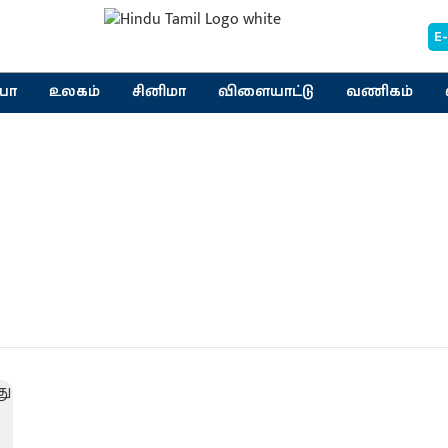
E
யா
உலகம்
சினிமா
விளையாட்டு
வணிகம்