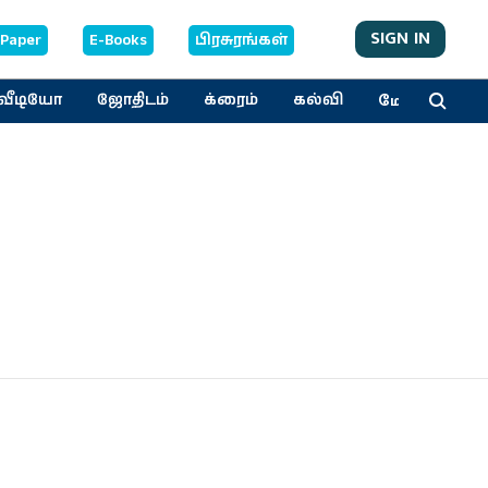
SIGN IN
-Paper
E-Books
பிரசுரங்கள்
மேலும்
வீடியோ
ஜோதிடம்
க்ரைம்
கல்வி