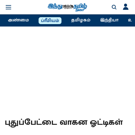
அண்மை
தமிழகம்
இந்தியா
உல
ப்ரீமியம்
புதுப்பேட்டை வாகன ஓட்டிகள்