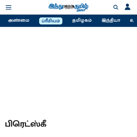
அண்மை
தமிழகம்
இந்தியா
உல
ப்ரீமியம்
பிரெட்ஸ்கீ