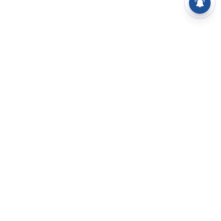
⌄
செய்திகள்