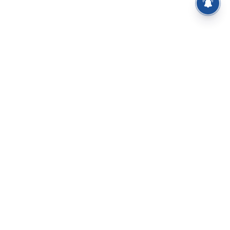
⌄
செய்திகள்