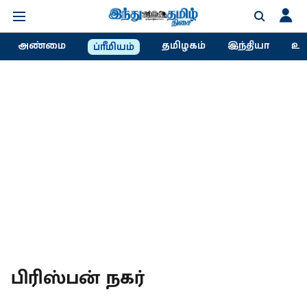
அண்மை
தமிழகம்
இந்தியா
உல
ப்ரீமியம்
பிரிஸ்பன் நகர்