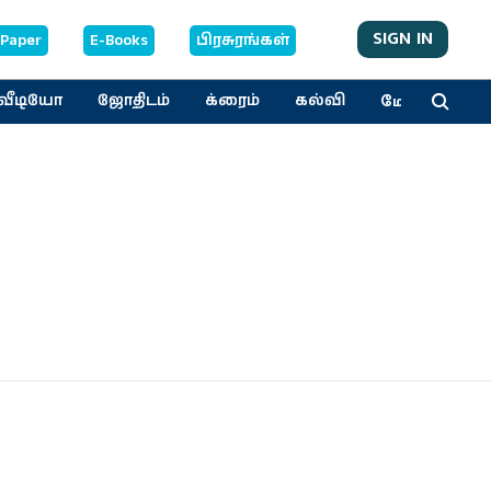
SIGN IN
-Paper
E-Books
பிரசுரங்கள்
மேலும்
வீடியோ
ஜோதிடம்
க்ரைம்
கல்வி