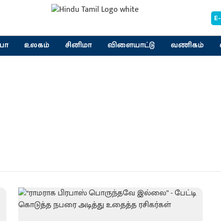
E
யா
உலகம்
சினிமா
விளையாட்டு
வணிகம்