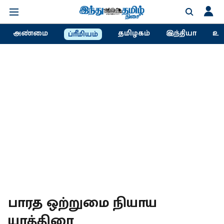
அண்மை
தமிழகம்
இந்தியா
உல
ப்ரீமியம்
பாரத ஒற்றுமை நியாய
யாத்திரை