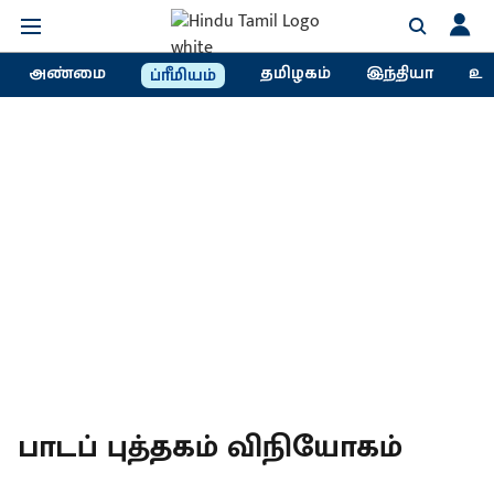
அண்மை
தமிழகம்
இந்தியா
உல
ப்ரீமியம்
பாடப் புத்தகம் விநியோகம்