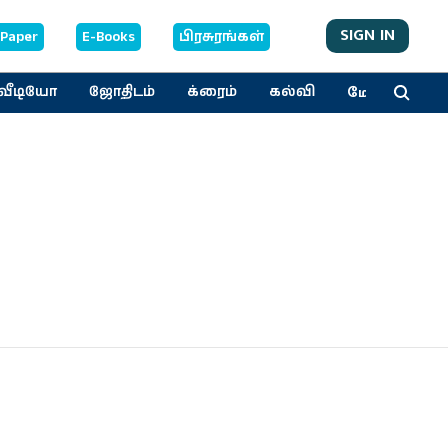
SIGN IN
-Paper
E-Books
பிரசுரங்கள்
மேலும்
வீடியோ
ஜோதிடம்
க்ரைம்
கல்வி