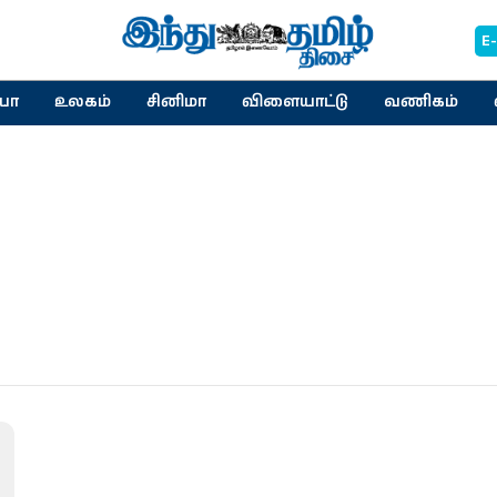
E
யா
உலகம்
சினிமா
விளையாட்டு
வணிகம்