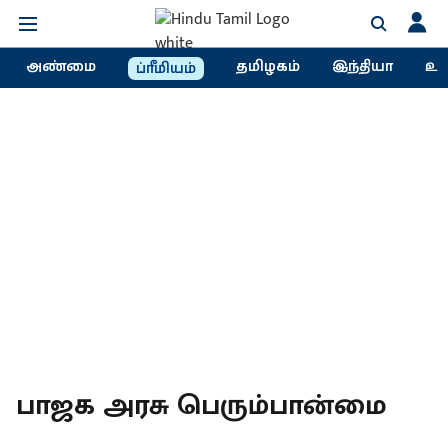
அண்மை
தமிழகம்
இந்தியா
உல
ப்ரீமியம்
பாஜக அரசு பெரும்பான்மை