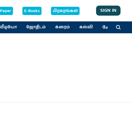
SIGN IN
-Paper
E-Books
பிரசுரங்கள்
மேலும்
வீடியோ
ஜோதிடம்
க்ரைம்
கல்வி