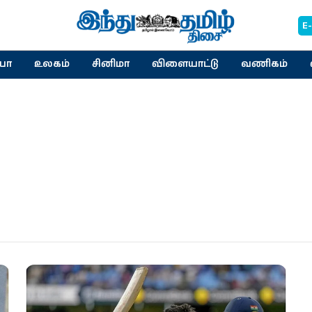
E
யா
உலகம்
சினிமா
விளையாட்டு
வணிகம்