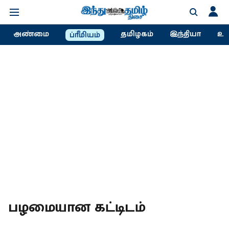
அண்மை
தமிழகம்
இந்தியா
உல
ப்ரீமியம்
பழமையான கட்டிடம்