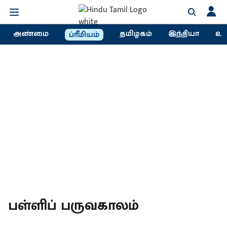
அண்மை
தமிழகம்
இந்தியா
உல
ப்ரீமியம்
பள்ளிப் பருவகாலம்