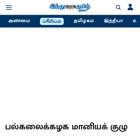
அண்மை
தமிழகம்
இந்தியா
உல
ப்ரீமியம்
பல்கலைக்கழக மானியக் குழு