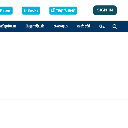
SIGN IN
-Paper
E-Books
பிரசுரங்கள்
மேலும்
வீடியோ
ஜோதிடம்
க்ரைம்
கல்வி