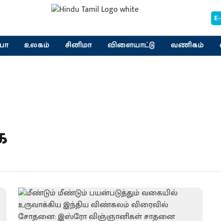
E
யா
உலகம்
சினிமா
விளையாட்டு
வணிகம்
ை