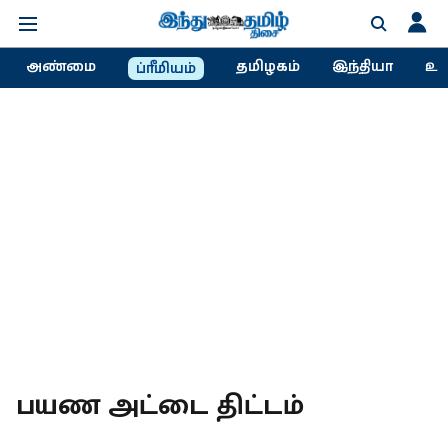
அண்மை
தமிழகம்
இந்தியா
உல
ப்ரீமியம்
பயண அட்டை திட்டம்