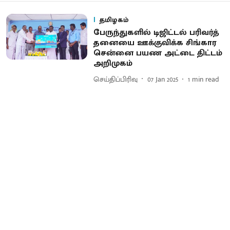
தமிழகம்
பேருந்​துகளில் டிஜிட்டல் பரிவர்த்​
தனையை ஊக்கு​விக்க சிங்கார
சென்னை பயண அட்டை திட்டம்
அறிமுகம்
செய்திப்பிரிவு
07 Jan 2025
1
min read