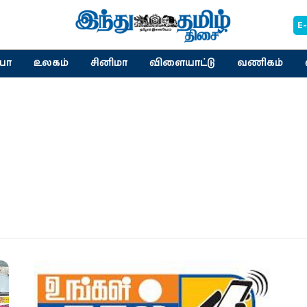
E
யா
உலகம்
சினிமா
விளையாட்டு
வணிகம்