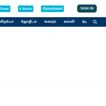
SIGN IN
-Paper
E-Books
பிரசுரங்கள்
மேலும்
வீடியோ
ஜோதிடம்
க்ரைம்
கல்வி