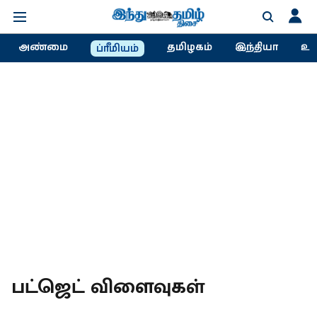
அண்மை
தமிழகம்
இந்தியா
உல
ப்ரீமியம்
பட்ஜெட் விளைவுகள்