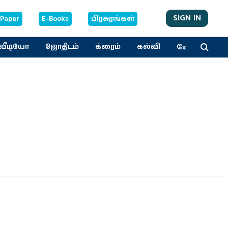
SIGN IN
-Paper
E-Books
பிரசுரங்கள்
மேலும்
வீடியோ
ஜோதிடம்
க்ரைம்
கல்வி