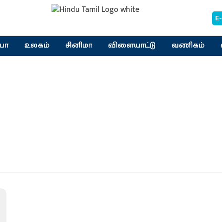
E
யா
உலகம்
சினிமா
விளையாட்டு
வணிகம்