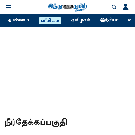
அண்மை
தமிழகம்
இந்தியா
உல
ப்ரீமியம்
நீர்தேக்கப்பகுதி