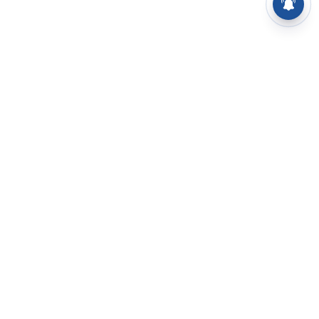
⌄
செய்திகள்