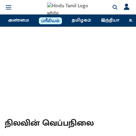
அண்மை
தமிழகம்
இந்தியா
உல
ப்ரீமியம்
நிலவின் வெப்பநிலை