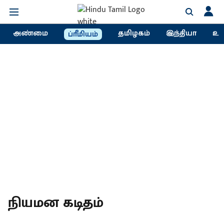
அண்மை
தமிழகம்
இந்தியா
உல
ப்ரீமியம்
நியமன கடிதம்