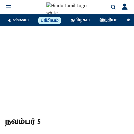
அண்மை
தமிழகம்
இந்தியா
உல
ப்ரீமியம்
நவம்பர் 5