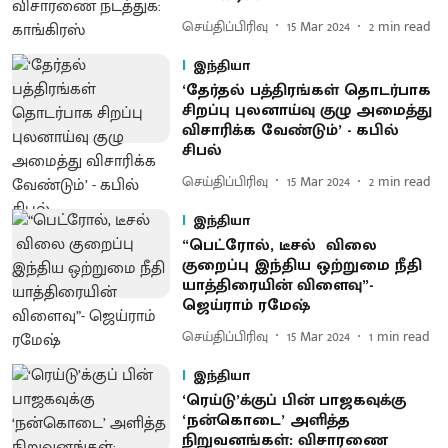
செய்திப்பிரிவு
15 Mar 2024
2
min read
இந்தியா
‘தேர்தல் பத்திரங்கள் தொடர்பாக
சிறப்பு புலனாய்வு குழு அமைத்து
விசாரிக்க வேண்டும்’ - கபில்
சிபல்
செய்திப்பிரிவு
15 Mar 2024
2
min read
இந்தியா
“பெட்ரோல், டீசல் விலை
குறைப்பு இந்திய ஒற்றுமை நீதி
யாத்திரையின் விளைவு”-
ஜெய்ராம் ரமேஷ்
செய்திப்பிரிவு
15 Mar 2024
1
min read
இந்தியா
‘ரெய்டு’க்குப் பின் பாஜகவுக்கு
‘நன்கொடை’ அளித்த
நிறுவனங்கள்: விசாரணை