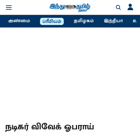
அண்மை
தமிழகம்
இந்தியா
உல
ப்ரீமியம்
நடிகர் விவேக் ஓபராய்