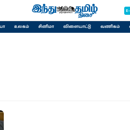
E
யா
உலகம்
சினிமா
விளையாட்டு
வணிகம்