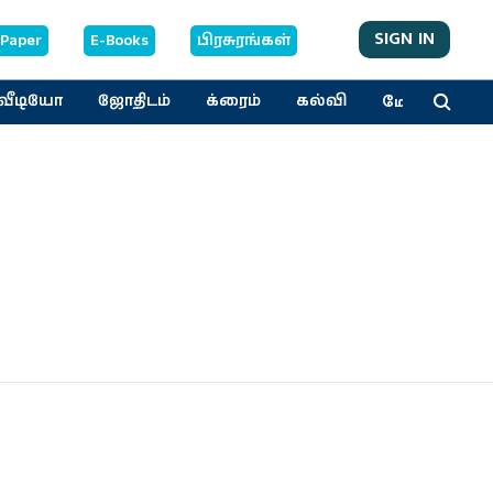
SIGN IN
-Paper
E-Books
பிரசுரங்கள்
மேலும்
வீடியோ
ஜோதிடம்
க்ரைம்
கல்வி