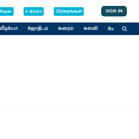
SIGN IN
-Paper
E-Books
பிரசுரங்கள்
மேலும்
வீடியோ
ஜோதிடம்
க்ரைம்
கல்வி