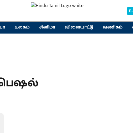
E
யா
உலகம்
சினிமா
விளையாட்டு
வணிகம்
ஸ்பெஷல்