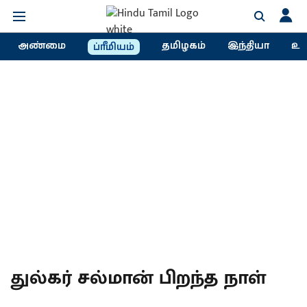
அண்மை
தமிழகம்
இந்தியா
உல
ப்ரீமியம்
துல்கர் சல்மான் பிறந்த நாள்