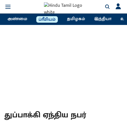
அண்மை
தமிழகம்
இந்தியா
உல
ப்ரீமியம்
துப்பாக்கி ஏந்திய நபர்